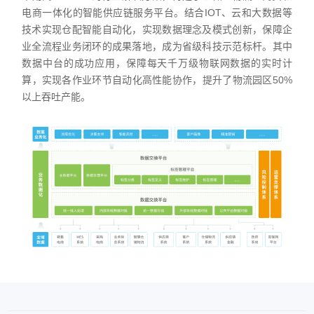
电商一体化的智能供应链服务平台。结合IOT、云和大数据等
技术实现仓配智能自动化，实现数据理念及模式创新，保障企
业全流程业务闭环的成果落地，成为省级科技示范标杆。其中
数据中台的成功应用，保障每天千万级物联网数据的实时计
算，实现各作业环节自动化高性能协作，提升了物流园区50%
以上吞吐产能。