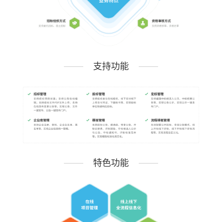
支持功能
特色功能