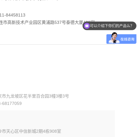
1-84458113
可以介绍下你们的产品么？
连市高新技术产业园区黄浦路537号泰德大厦409室
你们是怎么收费的呢？
庆市九龙坡区花半里百合园3幢3楼3号
68177059
市天心区中信新城2期4栋908室