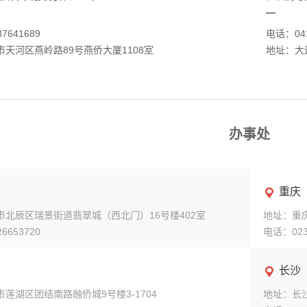
7641689
电话：041
天河区燕岭路89号燕侨大厦1108室
地址：大
办事处
重庆

市北辰区瑞景街道翡翠城（西北门）16号楼402室
地址：重
6653720
电话：023-
长沙

莲湖区团结南路融侨城9号楼3-1704
地址：长沙