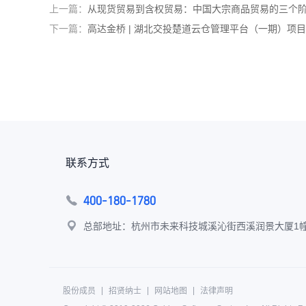
上一篇：
从现货贸易到含权贸易：中国大宗商品贸易的三个
下一篇：
高达金桥 | 湖北交投楚道云仓管理平台（一期）项
联系方式
400-180-1780


总部地址：杭州市未来科技城溪沁街西溪润景大厦1幢
|
|
|
股份成员
招贤纳士
网站地图
法律声明