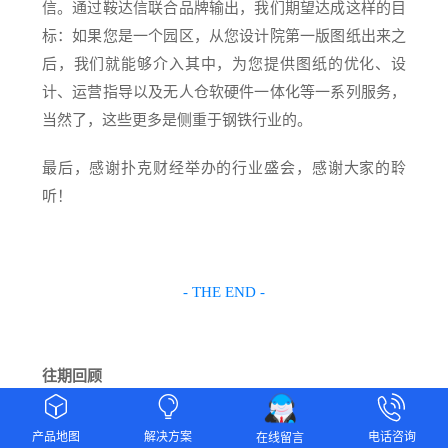
信。通过鞍达信联合品牌输出，我们期望达成这样的目
标：如果您是一个园区，从您设计院第一版图纸出来之
后，我们就能够介入其中，为您提供图纸的优化、设
计、运营指导以及无人仓软硬件一体化等一系列服务，
当然了，这些更多是侧重于钢铁行业的。
最后，感谢扑克财经举办的行业盛会，感谢大家的聆
听！
- THE END -
往期回顾


# 杭州高达以“6+1+N”系统赋能钢铁行业数字化升级
产品地图
解决方案
电话咨询
在线留言
#
云南黄金集团数字采购平台上线运营