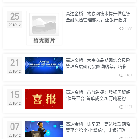
25
高达金桥 | 物联网技术提升供应链
金融风险管理能力，让银行敢贷、
2018/12
放心贷！

1185
21
高达金桥 | 大宗商品期现结合风险
管理高层研讨会圆满落幕，精彩纷
2018/12
呈...

1487
15
高达金桥 | 首战告捷：鞍钢国贸经
“值采平台”首单成交26万吨精粉
2018/12

1137
07
高达金桥 | 陈军荣：高达物联网监
管平台给企业“增信”，让银行敢
2018/12
贷、愿意贷、放心贷！

1122