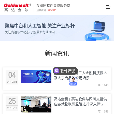
聚焦中台和人工智能 关注产业标杆
关注高达软件动态·了解最新行业动向
新闻资讯
软件产品
04
技术前沿 | 浅析三大金融科技技术
人工客服
及大宗商品的应用场景
2019/01

1448
25
高达金桥 | 高达软件与四川交投供
应链就物联网监管进行深入探讨
2018/12

1388