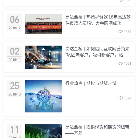
06
高达金桥 | 热烈祝贺2018年高达软
件市场人员培训大会圆满成功
2018/12

1379
02
高达金桥 | 如何借助互联网营销来
“巩固老客户，吸引新客户，黏住
2018/11
好客户”

1051
25
行业热点 | 期权与期货之辩
2018/10

1374
11
高达金桥 | 浅谈现货和期货的纽带
——基差
2018/10